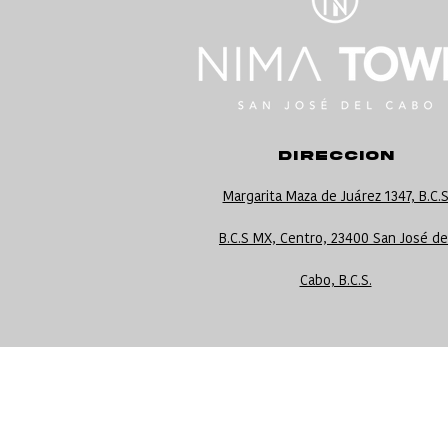
DIRECCION
Margarita Maza de Juárez 1347, B.C.
B.C.S MX, Centro, 23400 San José de
Cabo, B.C.S.